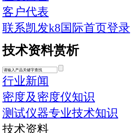
客户代表
联系凯发k8国际首页登录
技术资料赏析
行业新闻
密度及密度仪知识
测试仪器专业技术知识
技术资料