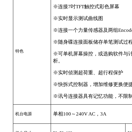
※连接
7
吋
TFT
触控式彩色屏幕
※实时显示测试曲线图
※连接一个力量传感器及两组
Encod
※随身碟连接面板储存单笔测试过
特色
※可单机屏幕操控，或选购软件与
析。
※实时侦测超荷重、超行程保护
※快拆式控制器，增加维修更换便
※讯号连接器具有记忆功能，不限
单相
100
～
240V AC
，
3A
机台电源