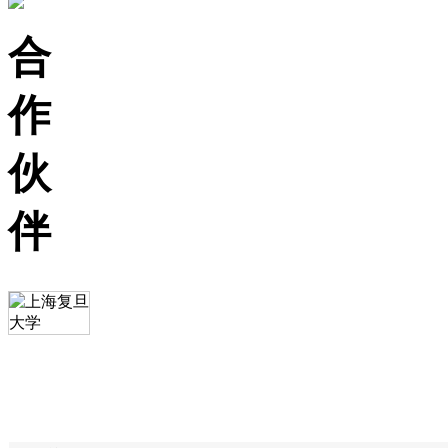
合
作
伙
伴