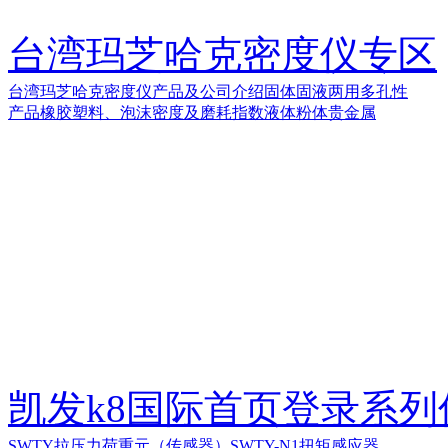
台湾玛芝哈克密度仪专区
台湾玛芝哈克密度仪产品及公司介绍
固体
固液两用
多孔性
产品
橡胶塑料、泡沫密度及磨耗指数
液体
粉体
贵金属
凯发k8国际首页登录系
SWTY拉压力荷重元（传感器）
SWTY-N1扭矩感应器