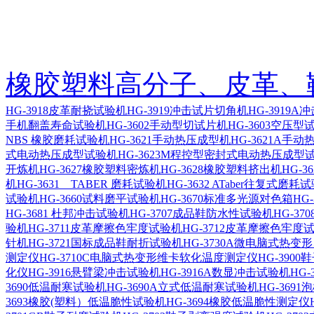
橡胶塑料高分子、皮革、
HG-3918皮革耐挠试验机
HG-3919冲击试片切角机
HG-3919
手机翻盖寿命试验机
HG-3602手动型切试片机
HG-3603空压
NBS 橡胶磨耗试验机
HG-3621手动热压成型机
HG-3621A手
式电动热压成型试验机
HG-3623M程控型密封式电动热压成型
开炼机
HG-3627橡胶塑料密炼机
HG-3628橡胶塑料挤出机
HG-
机
HG-3631 TABER 磨耗试验机
HG-3632 ATaber往复式磨耗
试验机
HG-3660试料磨平试验机
HG-3670标准多光源对色箱
HG
HG-3681 杜邦冲击试验机
HG-3707成品鞋防水性试验机
HG-3
验机
HG-3711皮革摩擦色牢度试验机
HG-3712皮革摩擦色牢度
针机
HG-3721国标成品鞋耐折试验机
HG-3730A微电脑式热
测定仪
HG-3710C电脑式热变形维卡软化温度测定仪
HG-390
化仪
HG-3916悬臂梁冲击试验机
HG-3916A数显冲击试验机
HG
3690低温耐寒试验机
HG-3690A立式低温耐寒试验机
HG-369
3693橡胶(塑料）低温脆性试验机
HG-3694橡胶低温脆性测定仪