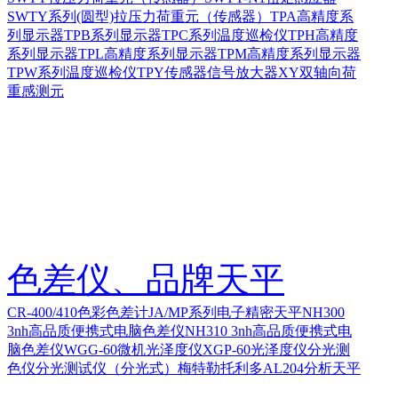
SWTY系列(圆型)拉压力荷重元（传感器）
TPA高精度系
列显示器
TPB系列显示器
TPC系列温度巡检仪
TPH高精度
系列显示器
TPL高精度系列显示器
TPM高精度系列显示器
TPW系列温度巡检仪
TPY传感器信号放大器
XY双轴向荷
重感测元
色差仪、品牌天平
CR-400/410色彩色差计
JA/MP系列电子精密天平
NH300
3nh高品质便携式电脑色差仪
NH310 3nh高品质便携式电
脑色差仪
WGG-60微机光泽度仪
XGP-60光泽度仪
分光测
色仪
分光测试仪（分光式）
梅特勒托利多AL204分析天平