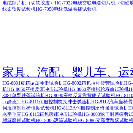
电缆削片机（切软胶皮）
HG-7022电线交联电缆切片机（切硬
线柔软度试验机
HG-7050电线低温卷挠试验机
家具、汽配、婴儿车、运
HG-8001皮箱振荡冲击试验机
HG-8002箱包拉杆疲劳试验机
HG
机
HG-8050座椅反复冲击试验机
HG-8060座椅脚轮寿命试验机
H
8081单臂跌落试验机
HG-8090座椅反复靠背疲劳试验机
HG-8
（静态）
HG-8111伺服控制枕头冲击试验机
HG-8112汽车座
伺服控制座椅强度试验机
HG-8113A伺服控制座椅强度试验机
H
水平垂直
HG-8115箱包落锤冲击试验机
HG-8003轮子耐磨疲劳
颠簸磨耗试验机
HG-8006滚筒试验机
HG-8086零高度跌落试验