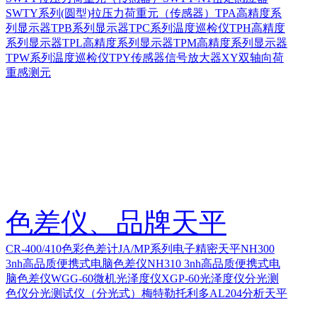
SWTY系列(圆型)拉压力荷重元（传感器）
TPA高精度系
列显示器
TPB系列显示器
TPC系列温度巡检仪
TPH高精度
系列显示器
TPL高精度系列显示器
TPM高精度系列显示器
TPW系列温度巡检仪
TPY传感器信号放大器
XY双轴向荷
重感测元
色差仪、品牌天平
CR-400/410色彩色差计
JA/MP系列电子精密天平
NH300
3nh高品质便携式电脑色差仪
NH310 3nh高品质便携式电
脑色差仪
WGG-60微机光泽度仪
XGP-60光泽度仪
分光测
色仪
分光测试仪（分光式）
梅特勒托利多AL204分析天平