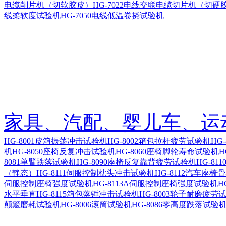
电缆削片机（切软胶皮）
HG-7022电线交联电缆切片机（切硬
线柔软度试验机
HG-7050电线低温卷挠试验机
家具、汽配、婴儿车、运
HG-8001皮箱振荡冲击试验机
HG-8002箱包拉杆疲劳试验机
HG
机
HG-8050座椅反复冲击试验机
HG-8060座椅脚轮寿命试验机
H
8081单臂跌落试验机
HG-8090座椅反复靠背疲劳试验机
HG-8
（静态）
HG-8111伺服控制枕头冲击试验机
HG-8112汽车座
伺服控制座椅强度试验机
HG-8113A伺服控制座椅强度试验机
H
水平垂直
HG-8115箱包落锤冲击试验机
HG-8003轮子耐磨疲劳
颠簸磨耗试验机
HG-8006滚筒试验机
HG-8086零高度跌落试验