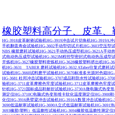
橡胶塑料高分子、皮革、
HG-3918皮革耐挠试验机
HG-3919冲击试片切角机
HG-3919
手机翻盖寿命试验机
HG-3602手动型切试片机
HG-3603空压
NBS 橡胶磨耗试验机
HG-3621手动热压成型机
HG-3621A手
式电动热压成型试验机
HG-3623M程控型密封式电动热压成型
开炼机
HG-3627橡胶塑料密炼机
HG-3628橡胶塑料挤出机
HG-
机
HG-3631 TABER 磨耗试验机
HG-3632 ATaber往复式磨耗
试验机
HG-3660试料磨平试验机
HG-3670标准多光源对色箱
HG
HG-3681 杜邦冲击试验机
HG-3707成品鞋防水性试验机
HG-3
验机
HG-3711皮革摩擦色牢度试验机
HG-3712皮革摩擦色牢度
针机
HG-3721国标成品鞋耐折试验机
HG-3730A微电脑式热
测定仪
HG-3710C电脑式热变形维卡软化温度测定仪
HG-390
化仪
HG-3916悬臂梁冲击试验机
HG-3916A数显冲击试验机
HG
3690低温耐寒试验机
HG-3690A立式低温耐寒试验机
HG-369
3693橡胶(塑料）低温脆性试验机
HG-3694橡胶低温脆性测定仪