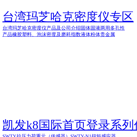
台湾玛芝哈克密度仪专区
台湾玛芝哈克密度仪产品及公司介绍
固体
固液两用
多孔性
产品
橡胶塑料、泡沫密度及磨耗指数
液体
粉体
贵金属
凯发k8国际首页登录系
SWTY拉压力荷重元（传感器）
SWTY-N1扭矩感应器