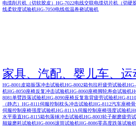
电缆削片机（切软胶皮）
HG-7022电线交联电缆切片机（切硬
线柔软度试验机
HG-7050电线低温卷挠试验机
家具、汽配、婴儿车、运
HG-8001皮箱振荡冲击试验机
HG-8002箱包拉杆疲劳试验机
HG
机
HG-8050座椅反复冲击试验机
HG-8060座椅脚轮寿命试验机
H
8081单臂跌落试验机
HG-8090座椅反复靠背疲劳试验机
HG-8
（静态）
HG-8111伺服控制枕头冲击试验机
HG-8112汽车座
伺服控制座椅强度试验机
HG-8113A伺服控制座椅强度试验机
H
水平垂直
HG-8115箱包落锤冲击试验机
HG-8003轮子耐磨疲劳
颠簸磨耗试验机
HG-8006滚筒试验机
HG-8086零高度跌落试验