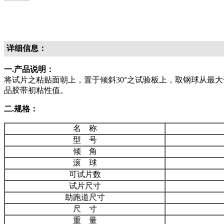
详细信息：
一.产品说明：
将试片之粘贴面朝上，置于倾斜30°之试验板上，取钢球从最
品胶带初粘性值。
二.规格：
名 称
型 号
倾 角
滚 球
可试片数
试片尺寸
助跑道尺寸
尺 寸
重 量