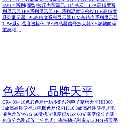
SWTY系列(圆型)拉压力荷重元（传感器）
TPA高精度系
列显示器
TPB系列显示器
TPC系列温度巡检仪
TPH高精度
系列显示器
TPL高精度系列显示器
TPM高精度系列显示器
TPW系列温度巡检仪
TPY传感器信号放大器
XY双轴向荷
重感测元
色差仪、品牌天平
CR-400/410色彩色差计
JA/MP系列电子精密天平
NH300
3nh高品质便携式电脑色差仪
NH310 3nh高品质便携式电
脑色差仪
WGG-60微机光泽度仪
XGP-60光泽度仪
分光测
色仪
分光测试仪（分光式）
梅特勒托利多AL204分析天平