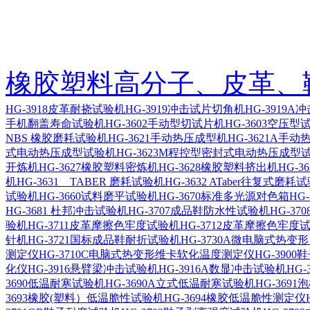
橡胶塑料高分子、皮革、
HG-3918皮革耐挠试验机
HG-3919冲击试片切角机
HG-3919
手机翻盖寿命试验机
HG-3602手动型切试片机
HG-3603空压
NBS 橡胶磨耗试验机
HG-3621手动热压成型机
HG-3621A手
式电动热压成型试验机
HG-3623M程控型密封式电动热压成型
开炼机
HG-3627橡胶塑料密炼机
HG-3628橡胶塑料挤出机
HG-
机
HG-3631 TABER 磨耗试验机
HG-3632 ATaber往复式磨耗
试验机
HG-3660试料磨平试验机
HG-3670标准多光源对色箱
HG
HG-3681 杜邦冲击试验机
HG-3707成品鞋防水性试验机
HG-3
验机
HG-3711皮革摩擦色牢度试验机
HG-3712皮革摩擦色牢度
针机
HG-3721国标成品鞋耐折试验机
HG-3730A微电脑式热
测定仪
HG-3710C电脑式热变形维卡软化温度测定仪
HG-390
化仪
HG-3916悬臂梁冲击试验机
HG-3916A数显冲击试验机
HG
3690低温耐寒试验机
HG-3690A立式低温耐寒试验机
HG-369
3693橡胶(塑料）低温脆性试验机
HG-3694橡胶低温脆性测定仪