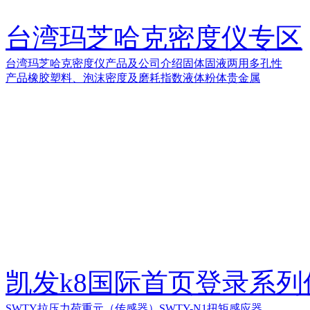
台湾玛芝哈克密度仪专区
台湾玛芝哈克密度仪产品及公司介绍
固体
固液两用
多孔性
产品
橡胶塑料、泡沫密度及磨耗指数
液体
粉体
贵金属
凯发k8国际首页登录系
SWTY拉压力荷重元（传感器）
SWTY-N1扭矩感应器