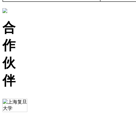
合
作
伙
伴