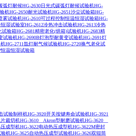
线碳弧灯耐候
HG-2630日光式碳弧灯耐候试验机
HG-
试验机
HG-2650耐光试验机
HG-2651沙尘试验箱
HG-
水喷雾试验机
HG-2610可过程控制恒温恒湿试验箱
HG-
恒温恒湿试验室
HG-2612冷热冲击试验机
HG-2613冷热
老化试验箱
HG-2681精密老化(烘箱)试验机
HG-2683精
黄变试验机
HG-2690B灯泡型耐黄变试验机
HG-2691灯
验机
HG-2711氙灯耐气候试验机
HG-2720换气老化试
箱/恒温恒湿试验箱
A冲击试验制样机
HG-3920开关按键寿命试验机
HG-3921
型试片裁切机
HG-3610 Akron型耐磨试验机
HG-3620
动热压成型机
HG-3622电动热压成型机
HG-3622M密封
试验机
HG-3625自动热压成型试验机
HG-3626双辊筒