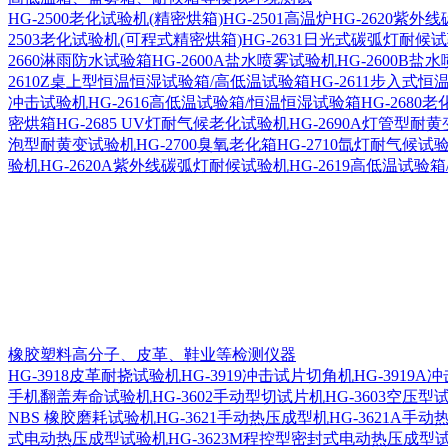
HG-2500老化试验机(精密烘箱)
HG-2501高温炉
HG-2620紫外
2503老化试验机(可程式精密烘箱)
HG-2631日光式碳弧灯耐候
2660淋雨防水试验箱
HG-2600A盐水喷雾试验机
HG-2600B盐
2610Z桌上型恒温恒湿试验箱/高低温试验箱
HG-2611步入式
冲击试验机
HG-2616高低温试验箱/恒温恒湿试验箱
HG-2680
密烘箱
HG-2685 UV灯耐气候老化试验机
HG-2690A灯管型耐
泡型耐黄变试验机
HG-2700臭氧老化箱
HG-2710氙灯耐气候试
验机
HG-2620A紫外线碳弧灯耐候试验机
HG-2619高低温试验
橡胶塑料高分子、皮革、鞋业等检测仪器
HG-3918皮革耐挠试验机
HG-3919冲击试片切角机
HG-3919
手机翻盖寿命试验机
HG-3602手动型切试片机
HG-3603空压
NBS 橡胶磨耗试验机
HG-3621手动热压成型机
HG-3621A手
式电动热压成型试验机
HG-3623M程控型密封式电动热压成型