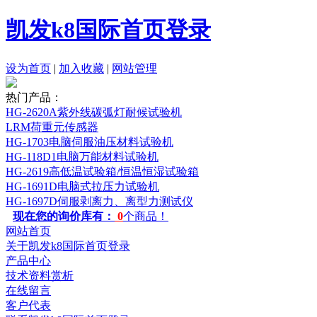
凯发k8国际首页登录
设为首页
|
加入收藏
|
网站管理
热门产品：
HG-2620A紫外线碳弧灯耐候试验机
LRM荷重元传感器
HG-1703电脑伺服油压材料试验机
HG-118D1电脑万能材料试验机
HG-2619高低温试验箱/恒温恒湿试验箱
HG-1691D电脑式拉压力试验机
HG-1697D伺服剥离力、离型力测试仪
现在您的询价库有：
0
个商品！
网站首页
关于凯发k8国际首页登录
产品中心
技术资料赏析
在线留言
客户代表