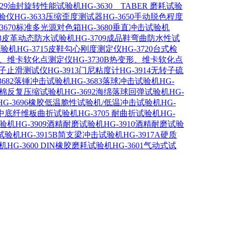
3629油封旋转性能试验机
HG-3630 TABER 磨耗试验
试验仪
HG-3633压缩歪度测试器
HG-3650手动脱色程度
-3670标准多光源对色箱
HG-3680垂直冲击试验机
708皮革动态防水试验机
HG-3709成品鞋弯曲防水性试
试验机
HG-3715皮鞋勾心刚度测定仪
HG-3720台式检
变形、维卡软化点测定仪
HG-3730B热变形、维卡软化点
0鞋子止滑测试仪
HG-3913门尼粘度计
HG-3914无转子硫
-3682落锤冲击试验机
HG-3683落球冲击试验机
HG-
1泡棉反复压缩试验机
HG-3692海绵落球回弹试验机
HG-
HG-3696橡胶低温脆性试验机/低温冲击试验机
HG-
03中底纤维板曲折试验机
HG-3705 耐曲折试验机
HG-
试验机
HG-3909酒精耐磨试验机
HG-3910酒精耐磨试验
击试验机
HG-3915B简支梁冲击试验机
HG-3917A硬质
验机
HG-3600 DIN橡胶磨耗试验机
HG-3601气动式试