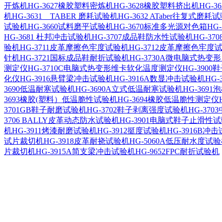
开炼机
HG-3627橡胶塑料密炼机
HG-3628橡胶塑料挤出机
HG-
机
HG-3631 TABER 磨耗试验机
HG-3632 ATaber往复式磨耗
试验机
HG-3660试料磨平试验机
HG-3670标准多光源对色箱
HG
HG-3681 杜邦冲击试验机
HG-3707成品鞋防水性试验机
HG-3
验机
HG-3711皮革摩擦色牢度试验机
HG-3712皮革摩擦色牢度
针机
HG-3721国标成品鞋耐折试验机
HG-3730A微电脑式热
测定仪
HG-3710C电脑式热变形维卡软化温度测定仪
HG-390
化仪
HG-3916悬臂梁冲击试验机
HG-3916A数显冲击试验机
HG
3690低温耐寒试验机
HG-3690A立式低温耐寒试验机
HG-369
3693橡胶(塑料）低温脆性试验机
HG-3694橡胶低温脆性测定仪
3701GB鞋子耐磨试验机
HG-3702鞋子剥离强度试验机
HG-37
3706 BALLY皮革动态防水试验机
HG-3901电脑式鞋子止滑性
机
HG-3911烤漆耐磨试验机
HG-3912挺度试验机
HG-3916B冲
试片裁切机
HG-3918皮革耐挠试验机
HG-5060A低压耐水度试
片裁切机
HG-3915A简支梁冲击试验机
HG-9652FPC耐折试验机