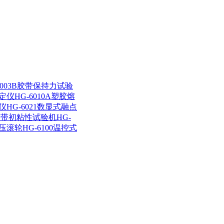
6003B胶带保持力试验
测定仪
HG-6010A塑胶熔
试仪
HG-6021数显式融点
1B胶带初粘性试验机
HG-
辗压滚轮
HG-6100温控式