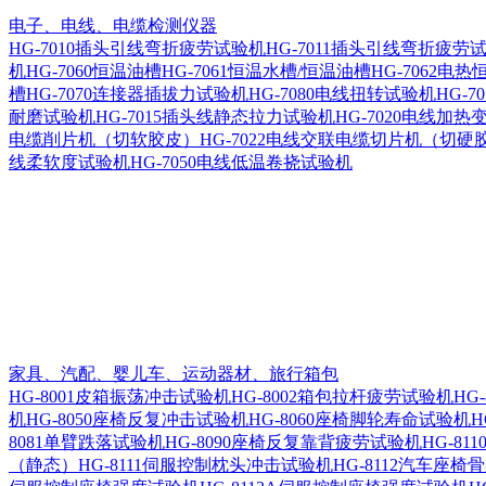
电子、电线、电缆检测仪器
HG-7010插头引线弯折疲劳试验机
HG-7011插头引线弯折疲劳
机
HG-7060恒温油槽
HG-7061恒温水槽/恒温油槽
HG-7062电热
槽
HG-7070连接器插拔力试验机
HG-7080电线扭转试验机
HG-7
耐磨试验机
HG-7015插头线静态拉力试验机
HG-7020电线加
电缆削片机（切软胶皮）
HG-7022电线交联电缆切片机（切硬
线柔软度试验机
HG-7050电线低温卷挠试验机
家具、汽配、婴儿车、运动器材、旅行箱包
HG-8001皮箱振荡冲击试验机
HG-8002箱包拉杆疲劳试验机
HG
机
HG-8050座椅反复冲击试验机
HG-8060座椅脚轮寿命试验机
H
8081单臂跌落试验机
HG-8090座椅反复靠背疲劳试验机
HG-8
（静态）
HG-8111伺服控制枕头冲击试验机
HG-8112汽车座