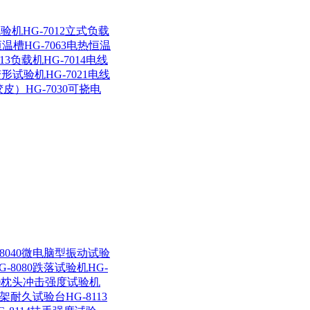
试验机
HG-7012立式负载
恒温槽
HG-7063电热恒温
013负载机
HG-7014电线
热变形试验机
HG-7021电线
胶皮）
HG-7030可挠电
-8040微电脑型振动试验
G-8080跌落试验机
HG-
110枕头冲击强度试验机
椅骨架耐久试验台
HG-8113