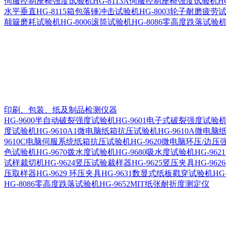
伺服控制座椅强度试验机
HG-8113A伺服控制座椅强度试验机
H
水平垂直
HG-8115箱包落锤冲击试验机
HG-8003轮子耐磨疲劳
颠簸磨耗试验机
HG-8006滚筒试验机
HG-8086零高度跌落试验
印刷、包装、纸及制品检测仪器
HG-9600半自动破裂强度试验机
HG-9601电子式破裂强度试
度试验机
HG-9610A1微电脑纸箱抗压试验机
HG-9610A微电
9610C电脑伺服系统纸箱抗压试验机
HG-9620微电脑环压/边
色试验机
HG-9670拨水度试验机
HG-9680吸水度试验机
HG-96
试样裁切机
HG-9624竖压试验裁样器
HG-9625竖压夹具
HG-96
压取样器
HG-9629 环压夹具
HG-9631数显式纸板戳穿试验机
HG
HG-8086零高度跌落试验机
HG-9652MIT纸张耐折度测定仪