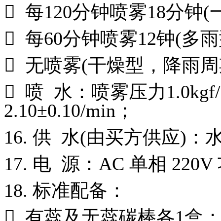

每
120
分钟喷雾
18
分钟
(

每
60
分钟喷雾
12
钟
(
多雨

无喷雾
(
干燥型，降雨周

喷
水：喷雾压力
1.0kgf
2.10±0.10/min
；
16.
供
水
(
由买方供应
)
：
17.
电
源：
AC
单相
220V
18.
标准配备：

有蕊及无蕊碳棒各
1
盒