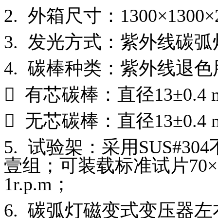
2.
外箱尺寸：
1300
×
1300
×
3.
发光方式：紫外线碳弧
4.
碳棒种类：紫外线退色

有芯碳棒：直径
13±0.4

无芯碳棒：直径
13±0.4
5.
试验架：采用
SUS#304
壹组；可装载标准试片
70
×
1r.p.m
；
6.
碳弧灯磁变式变压器左