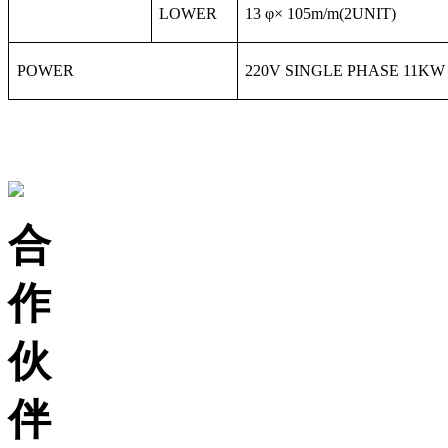
LOWER
13
φ×
105m
/m(2UNIT)
POWER
220V SINGLE PHASE 11KW
合
作
伙
伴