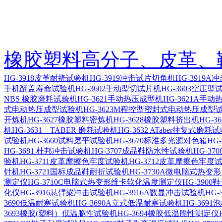
橡胶塑料高分子、皮革、
HG-3918皮革耐挠试验机
HG-3919冲击试片切角机
HG-3919
手机翻盖寿命试验机
HG-3602手动型切试片机
HG-3603空压
NBS 橡胶磨耗试验机
HG-3621手动热压成型机
HG-3621A手
式电动热压成型试验机
HG-3623M程控型密封式电动热压成型
开炼机
HG-3627橡胶塑料密炼机
HG-3628橡胶塑料挤出机
HG-
机
HG-3631 TABER 磨耗试验机
HG-3632 ATaber往复式磨耗
试验机
HG-3660试料磨平试验机
HG-3670标准多光源对色箱
HG
HG-3681 杜邦冲击试验机
HG-3707成品鞋防水性试验机
HG-3
验机
HG-3711皮革摩擦色牢度试验机
HG-3712皮革摩擦色牢度
针机
HG-3721国标成品鞋耐折试验机
HG-3730A微电脑式热
测定仪
HG-3710C电脑式热变形维卡软化温度测定仪
HG-390
化仪
HG-3916悬臂梁冲击试验机
HG-3916A数显冲击试验机
HG
3690低温耐寒试验机
HG-3690A立式低温耐寒试验机
HG-369
3693橡胶(塑料）低温脆性试验机
HG-3694橡胶低温脆性测定仪