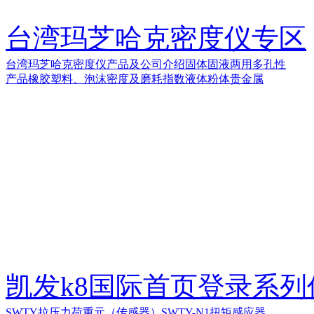
台湾玛芝哈克密度仪专区
台湾玛芝哈克密度仪产品及公司介绍
固体
固液两用
多孔性
产品
橡胶塑料、泡沫密度及磨耗指数
液体
粉体
贵金属
凯发k8国际首页登录系
SWTY拉压力荷重元（传感器）
SWTY-N1扭矩感应器