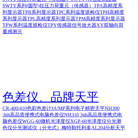
SWTY系列(圆型)拉压力荷重元（传感器）
TPA高精度系
列显示器
TPB系列显示器
TPC系列温度巡检仪
TPH高精度
系列显示器
TPL高精度系列显示器
TPM高精度系列显示器
TPW系列温度巡检仪
TPY传感器信号放大器
XY双轴向荷
重感测元
色差仪、品牌天平
CR-400/410色彩色差计
JA/MP系列电子精密天平
NH300
3nh高品质便携式电脑色差仪
NH310 3nh高品质便携式电
脑色差仪
WGG-60微机光泽度仪
XGP-60光泽度仪
分光测
色仪
分光测试仪（分光式）
梅特勒托利多AL204分析天平