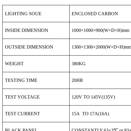
LIGHTING SOUE
ENCLOSED CARBON
INSIDE DIMENSION
1000
×
1000
×
900(W
×
D
×
H)mm
OUTSIDE DIMENSION
1300
×
1300
×
2000(W
×
D
×
H)m
WEIGHT
380KG
TESTING TIME
20HR
TEST VOLTAGE
120V TO 145V(135V)
TEST CURRENT
15A
TO
17A
(
16A
)
BLACK PANEL
CONSTANTLY 63
±
3
℃
or 83