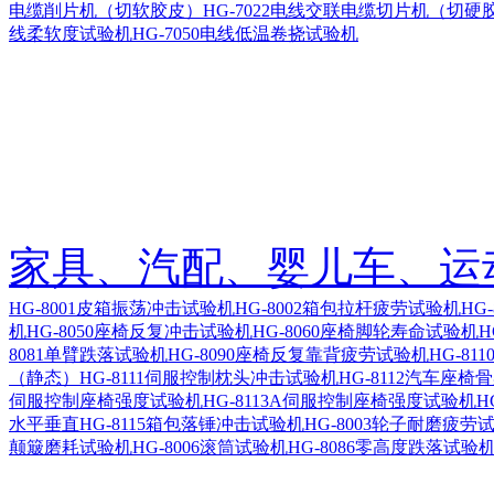
电缆削片机（切软胶皮）
HG-7022电线交联电缆切片机（切硬
线柔软度试验机
HG-7050电线低温卷挠试验机
家具、汽配、婴儿车、运
HG-8001皮箱振荡冲击试验机
HG-8002箱包拉杆疲劳试验机
HG
机
HG-8050座椅反复冲击试验机
HG-8060座椅脚轮寿命试验机
H
8081单臂跌落试验机
HG-8090座椅反复靠背疲劳试验机
HG-8
（静态）
HG-8111伺服控制枕头冲击试验机
HG-8112汽车座
伺服控制座椅强度试验机
HG-8113A伺服控制座椅强度试验机
H
水平垂直
HG-8115箱包落锤冲击试验机
HG-8003轮子耐磨疲劳
颠簸磨耗试验机
HG-8006滚筒试验机
HG-8086零高度跌落试验