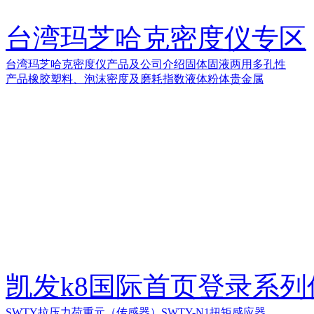
台湾玛芝哈克密度仪专区
台湾玛芝哈克密度仪产品及公司介绍
固体
固液两用
多孔性
产品
橡胶塑料、泡沫密度及磨耗指数
液体
粉体
贵金属
凯发k8国际首页登录系
SWTY拉压力荷重元（传感器）
SWTY-N1扭矩感应器