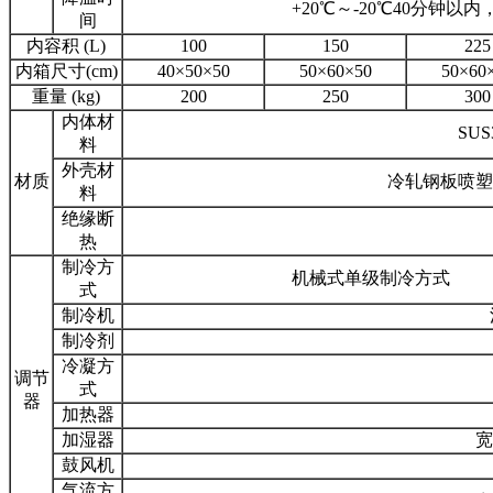
+20℃～-20℃40分钟以内
间
内容积 (L)
100
150
225
内箱尺寸(cm)
40×50×50
50×60×50
50×60
重量 (kg)
200
250
300
内体材
SU
料
外壳材
材质
冷轧钢板喷塑
料
绝缘断
热
制冷方
机械式单级制冷方式
式
制冷机
制冷剂
冷凝方
调节
式
器
加热器
加湿器
宽
鼓风机
气流方