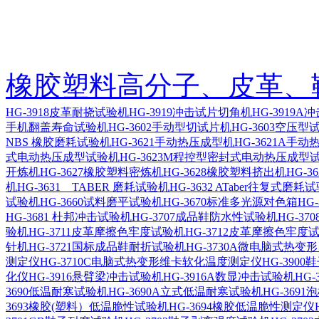
橡胶塑料高分子、皮革、
HG-3918皮革耐挠试验机
HG-3919冲击试片切角机
HG-3919
手机翻盖寿命试验机
HG-3602手动型切试片机
HG-3603空压
NBS 橡胶磨耗试验机
HG-3621手动热压成型机
HG-3621A手
式电动热压成型试验机
HG-3623M程控型密封式电动热压成型
开炼机
HG-3627橡胶塑料密炼机
HG-3628橡胶塑料挤出机
HG-
机
HG-3631 TABER 磨耗试验机
HG-3632 ATaber往复式磨耗
试验机
HG-3660试料磨平试验机
HG-3670标准多光源对色箱
HG
HG-3681 杜邦冲击试验机
HG-3707成品鞋防水性试验机
HG-3
验机
HG-3711皮革摩擦色牢度试验机
HG-3712皮革摩擦色牢度
针机
HG-3721国标成品鞋耐折试验机
HG-3730A微电脑式热
测定仪
HG-3710C电脑式热变形维卡软化温度测定仪
HG-390
化仪
HG-3916悬臂梁冲击试验机
HG-3916A数显冲击试验机
HG
3690低温耐寒试验机
HG-3690A立式低温耐寒试验机
HG-369
3693橡胶(塑料）低温脆性试验机
HG-3694橡胶低温脆性测定仪