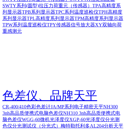
SWTY系列(圆型)拉压力荷重元（传感器）
TPA高精度系
列显示器
TPB系列显示器
TPC系列温度巡检仪
TPH高精度
系列显示器
TPL高精度系列显示器
TPM高精度系列显示器
TPW系列温度巡检仪
TPY传感器信号放大器
XY双轴向荷
重感测元
色差仪、品牌天平
CR-400/410色彩色差计
JA/MP系列电子精密天平
NH300
3nh高品质便携式电脑色差仪
NH310 3nh高品质便携式电
脑色差仪
WGG-60微机光泽度仪
XGP-60光泽度仪
分光测
色仪
分光测试仪（分光式）
梅特勒托利多AL204分析天平