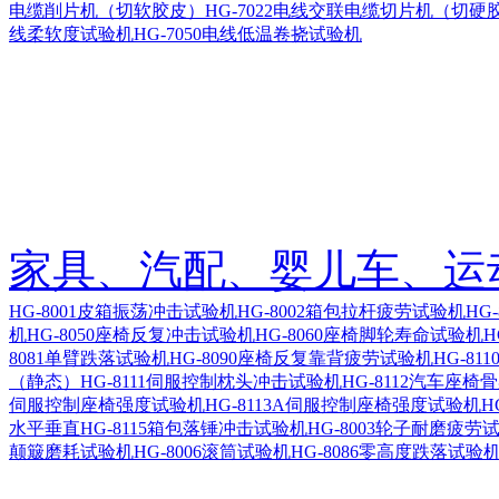
电缆削片机（切软胶皮）
HG-7022电线交联电缆切片机（切硬
线柔软度试验机
HG-7050电线低温卷挠试验机
家具、汽配、婴儿车、运
HG-8001皮箱振荡冲击试验机
HG-8002箱包拉杆疲劳试验机
HG
机
HG-8050座椅反复冲击试验机
HG-8060座椅脚轮寿命试验机
H
8081单臂跌落试验机
HG-8090座椅反复靠背疲劳试验机
HG-8
（静态）
HG-8111伺服控制枕头冲击试验机
HG-8112汽车座
伺服控制座椅强度试验机
HG-8113A伺服控制座椅强度试验机
H
水平垂直
HG-8115箱包落锤冲击试验机
HG-8003轮子耐磨疲劳
颠簸磨耗试验机
HG-8006滚筒试验机
HG-8086零高度跌落试验