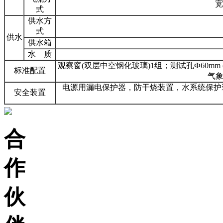
宽
式
供水方
式
供水
供水箱
水 质
观察窗(双层中空钢化玻璃)1组；测试孔Ф60mm
标准配置
气象
电源用漏电保护器，防干烧装置，水系统保护
安全装置
合
作
伙