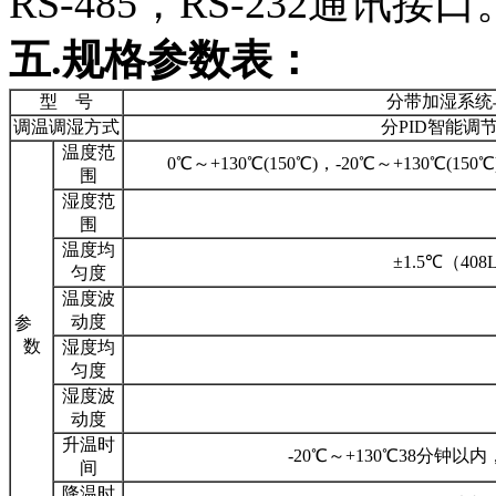
RS-485，RS-232通讯接口
五.规格参数表：
型 号
分带加湿系统
调温调湿方式
分PID智能调
温度范
0℃～+130℃(150℃)，-20℃～+130℃(15
围
湿度范
围
温度均
±1.5℃（40
匀度
温度波
动度
参
数
湿度均
匀度
湿度波
动度
升温时
-20℃～+130℃38分钟以内
间
降温时