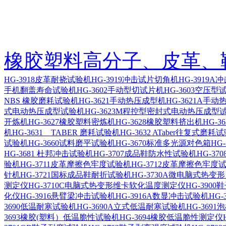
橡胶塑料高分子、皮革、
HG-3918皮革耐挠试验机
HG-3919冲击试片切角机
HG-3919
手机翻盖寿命试验机
HG-3602手动型切试片机
HG-3603空压
NBS 橡胶磨耗试验机
HG-3621手动热压成型机
HG-3621A手
式电动热压成型试验机
HG-3623M程控型密封式电动热压成型
开炼机
HG-3627橡胶塑料密炼机
HG-3628橡胶塑料挤出机
HG-
机
HG-3631 TABER 磨耗试验机
HG-3632 ATaber往复式磨耗
试验机
HG-3660试料磨平试验机
HG-3670标准多光源对色箱
HG
HG-3681 杜邦冲击试验机
HG-3707成品鞋防水性试验机
HG-3
验机
HG-3711皮革摩擦色牢度试验机
HG-3712皮革摩擦色牢度
针机
HG-3721国标成品鞋耐折试验机
HG-3730A微电脑式热
测定仪
HG-3710C电脑式热变形维卡软化温度测定仪
HG-390
化仪
HG-3916悬臂梁冲击试验机
HG-3916A数显冲击试验机
HG
3690低温耐寒试验机
HG-3690A立式低温耐寒试验机
HG-369
3693橡胶(塑料）低温脆性试验机
HG-3694橡胶低温脆性测定仪