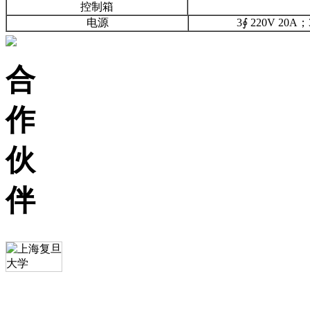
控制箱
电源
3∮ 220V 20A；
合
作
伙
伴