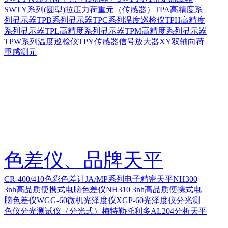
SWTY系列(圆型)拉压力荷重元（传感器）
TPA高精度系
列显示器
TPB系列显示器
TPC系列温度巡检仪
TPH高精度
系列显示器
TPL高精度系列显示器
TPM高精度系列显示器
TPW系列温度巡检仪
TPY传感器信号放大器
XY双轴向荷
重感测元
色差仪、品牌天平
CR-400/410色彩色差计
JA/MP系列电子精密天平
NH300
3nh高品质便携式电脑色差仪
NH310 3nh高品质便携式电
脑色差仪
WGG-60微机光泽度仪
XGP-60光泽度仪
分光测
色仪
分光测试仪（分光式）
梅特勒托利多AL204分析天平