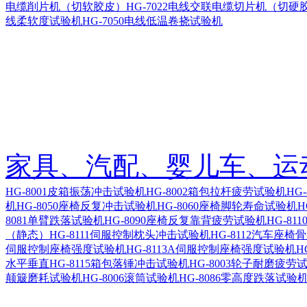
电缆削片机（切软胶皮）
HG-7022电线交联电缆切片机（切硬
线柔软度试验机
HG-7050电线低温卷挠试验机
家具、汽配、婴儿车、运
HG-8001皮箱振荡冲击试验机
HG-8002箱包拉杆疲劳试验机
HG
机
HG-8050座椅反复冲击试验机
HG-8060座椅脚轮寿命试验机
H
8081单臂跌落试验机
HG-8090座椅反复靠背疲劳试验机
HG-8
（静态）
HG-8111伺服控制枕头冲击试验机
HG-8112汽车座
伺服控制座椅强度试验机
HG-8113A伺服控制座椅强度试验机
H
水平垂直
HG-8115箱包落锤冲击试验机
HG-8003轮子耐磨疲劳
颠簸磨耗试验机
HG-8006滚筒试验机
HG-8086零高度跌落试验