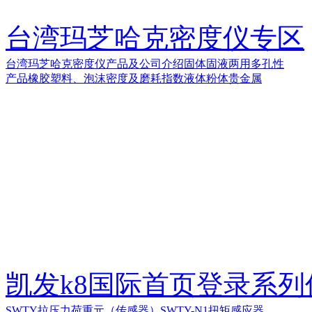
台湾玛芝哈克密度仪专区
台湾玛芝哈克密度仪产品及公司介绍
固体
固液两用
多孔性
产品
橡胶塑料、泡沫密度及磨耗指数
液体
粉体
贵金属
凯发k8国际首页登录系
SWTY拉压力荷重元（传感器）
SWTY-N1扭矩感应器