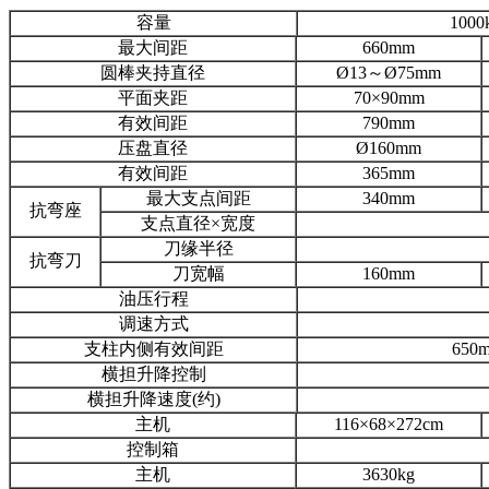
容量
1000
最大间距
660mm
圆棒夹持直径
Ø13～Ø75mm
平面夹距
70×90mm
有效间距
790mm
压盘直径
Ø160mm
有效间距
365mm
最大支点间距
340mm
抗弯座
支点直径×宽度
刀缘半径
抗弯刀
刀宽幅
160mm
油压行程
调速方式
支柱内侧有效间距
650
横担升降控制
横担升降速度(约)
主机
116×68×272cm
控制箱
主机
3630kg